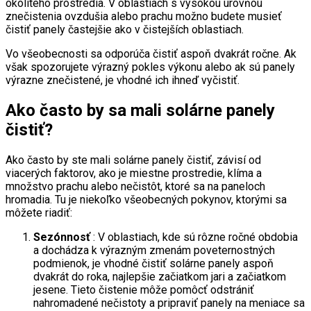
okolitého prostredia. V oblastiach s vysokou úrovňou
znečistenia ovzdušia alebo prachu možno budete musieť
čistiť panely častejšie ako v čistejších oblastiach.
Vo všeobecnosti sa odporúča čistiť aspoň dvakrát ročne. Ak
však spozorujete výrazný pokles výkonu alebo ak sú panely
výrazne znečistené, je vhodné ich ihneď vyčistiť.
Ako často by sa mali solárne panely
čistiť?
Ako často by ste mali solárne panely čistiť, závisí od
viacerých faktorov, ako je miestne prostredie, klíma a
množstvo prachu alebo nečistôt, ktoré sa na paneloch
hromadia. Tu je niekoľko všeobecných pokynov, ktorými sa
môžete riadiť:
Sezónnosť
: V oblastiach, kde sú rôzne ročné obdobia
a dochádza k výrazným zmenám poveternostných
podmienok, je vhodné čistiť solárne panely aspoň
dvakrát do roka, najlepšie začiatkom jari a začiatkom
jesene. Tieto čistenie môže pomôcť odstrániť
nahromadené nečistoty a pripraviť panely na meniace sa