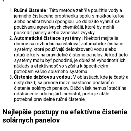
Ručné čistenie
: Táto metóda zahŕňa použitie vody a
jemného čistiaceho prostriedku spolu s mäkkou kefou
alebo neabrazívnou špongiou. Je dôležité vyhnúť sa
používaniu agresívnych chemikálií, ktoré by mohli
poškodiť panely alebo zanechať zvyšky.
Automatické čistiace systémy
: Niektorí majitelia
domov sa rozhodnú nainštalovať automatické čistiace
systémy, ktoré používajú deionizovanú vodu alebo
rotačné kefy na pravidelné čistenie panelov. Aj keď tieto
systémy môžu byť pohodlné, je dôležité vyhodnotiť ich
náklady a efektívnosť vo vzťahu k špecifickým
potrebám vášho solárneho systému.
Čistenie dažďovou vodou
: V oblastiach, kde je častý a
čistý dážď, sa príroda môže čiastočne postarať o
čistenie solárnych panelov. Dážď však nemusí stačiť na
odstránenie odolnejších nečistôt, preto je stále
potrebné pravidelné ručné čistenie.
Najlepšie postupy na efektívne čistenie
solárnych panelov