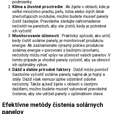
podmienky.
Klíma a životné prostredie
: Ak žijete v oblasti, kde je
veľké množstvo prachu, peľu, lístia alebo iných látok
znečisťujúcich ovzdušie, možno budete musieť panely
čistiť častejšie. Pravidelne sledujte nahromadenie
nečistôt na paneloch, aby ste zistili, kedy je potrebné
ich vyčistiť.
Monitorovanie účinnosti
: Praktický spôsob, ako určiť,
kedy čistiť solárne panely, je monitorovať produkciu
energie. Ak zaznamenáte výrazný pokles produkcie
solárnej energie v porovnaní s bežnými úrovňami,
nečistoty môžu mať vplyv na účinnosť vašich panelov. V
tomto prípade je vhodné panely vyčistiť, aby sa obnovil
ich optimálny výkon.
Dážď a ďalšie prírodné faktory
: Dážď môže pomôcť
čiastočne vyčistiť solárne panely, najmä ak je hojný a
stály. Dážď však nemusí úplne odstrániť odolné
nečistoty. Takže aj keď žijete v oblasti s častými
dažďami, možno budete musieť vykonávať pravidelné
čistenie, aby ste udržali panely v optimálnom stave.
Efektívne metódy čistenia solárnych
panelov