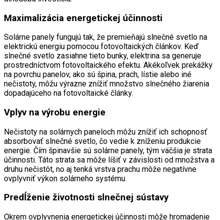
Maximalizácia energetickej účinnosti
Solárne panely fungujú tak, že premieňajú slnečné svetlo na
elektrickú energiu pomocou fotovoltaických článkov. Keď
slnečné svetlo zasiahne tieto bunky, elektrina sa generuje
prostredníctvom fotovoltaického efektu. Akékoľvek prekážky
na povrchu panelov, ako sú špina, prach, lístie alebo iné
nečistoty, môžu výrazne znížiť množstvo slnečného žiarenia
dopadajúceho na fotovoltaické články.
Vplyv na výrobu energie
Nečistoty na solárnych paneloch môžu znížiť ich schopnosť
absorbovať slnečné svetlo, čo vedie k zníženiu produkcie
energie. Čím špinavšie sú solárne panely, tým väčšia je strata
účinnosti. Táto strata sa môže líšiť v závislosti od množstva a
druhu nečistôt, no aj tenká vrstva prachu môže negatívne
ovplyvniť výkon solárneho systému.
Predĺženie životnosti slnečnej sústavy
Okrem ovplyvnenia energetickej účinnosti môže hromadenie