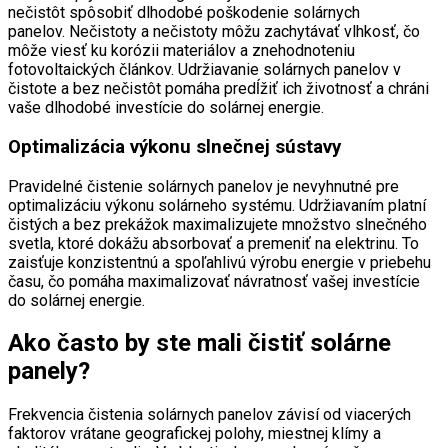
nečistôt spôsobiť dlhodobé poškodenie solárnych
panelov. Nečistoty a nečistoty môžu zachytávať vlhkosť, čo
môže viesť ku korózii materiálov a znehodnoteniu
fotovoltaických článkov. Udržiavanie solárnych panelov v
čistote a bez nečistôt pomáha predĺžiť ich životnosť a chráni
vaše dlhodobé investície do solárnej energie.
Optimalizácia výkonu slnečnej sústavy
Pravidelné čistenie solárnych panelov je nevyhnutné pre
optimalizáciu výkonu solárneho systému. Udržiavaním platní
čistých a bez prekážok maximalizujete množstvo slnečného
svetla, ktoré dokážu absorbovať a premeniť na elektrinu. To
zaisťuje konzistentnú a spoľahlivú výrobu energie v priebehu
času, čo pomáha maximalizovať návratnosť vašej investície
do solárnej energie.
Ako často by ste mali čistiť solárne
panely?
Frekvencia čistenia solárnych panelov závisí od viacerých
faktorov vrátane geografickej polohy, miestnej klímy a