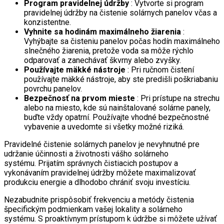
Program pravidelnej údržby
: Vytvorte si program
pravidelnej údržby na čistenie solárnych panelov včas a
konzistentne.
Vyhnite sa hodinám maximálneho žiarenia
:
Vyhýbajte sa čisteniu panelov počas hodín maximálneho
slnečného žiarenia, pretože voda sa môže rýchlo
odparovať a zanechávať škvrny alebo zvyšky.
Používajte mäkké nástroje
: Pri ručnom čistení
používajte mäkké nástroje, aby ste predišli poškriabaniu
povrchu panelov.
Bezpečnosť na prvom mieste
: Pri prístupe na strechu
alebo na miesto, kde sú nainštalované solárne panely,
buďte vždy opatrní. Používajte vhodné bezpečnostné
vybavenie a uvedomte si všetky možné riziká.
Pravidelné čistenie solárnych panelov je nevyhnutné pre
udržanie účinnosti a životnosti vášho solárneho
systému. Prijatím správnych čistiacich postupov a
vykonávaním pravidelnej údržby môžete maximalizovať
produkciu energie a dlhodobo chrániť svoju investíciu.
Nezabudnite prispôsobiť frekvenciu a metódy čistenia
špecifickým podmienkam vašej lokality a solárneho
systému. S proaktívnym prístupom k údržbe si môžete užívať