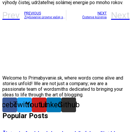
výhody čistej, udržateľnej solárnej energie po mnoho rokov.
Prev
Next
PREVIOUS
NEXT
Zvyšovanie úrovne vašej strešnej krytiny: výhody strešných systémov Triflex
Čistenie kúrenia
Welcome to Primabyvanie.sk, where words come alive and
stories unfold! We are not just a company; we are a
passionate team of wordsmiths dedicated to bringing your
ideas to life through the art of blogging.
acebook
Twitter
Youtube
Linkedin
Github
Popular Posts